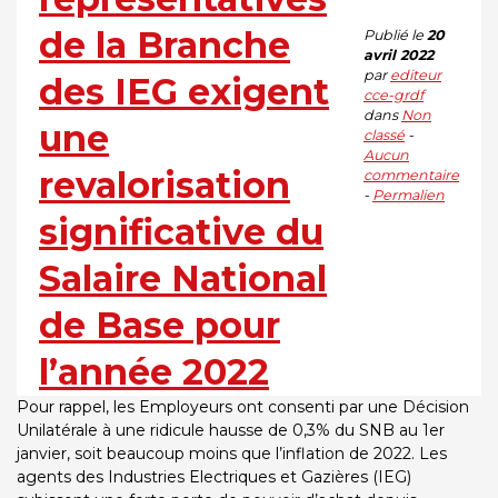
de la Branche
Publié le
20
avril 2022
par
editeur
des IEG exigent
cce-grdf
dans
Non
une
classé
-
Aucun
revalorisation
commentaire
-
Permalien
significative du
Salaire National
de Base pour
l’année 2022
Pour rappel, les Employeurs ont consenti par une Décision
Unilatérale à une ridicule hausse de 0,3% du SNB au 1er
janvier, soit beaucoup moins que l’inflation de 2022. Les
agents des Industries Electriques et Gazières (IEG)