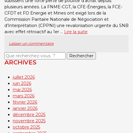
subissent une forte perte de pouvoir d’achat depuis
plusieurs années. La FNME-CGT, la CFE-Énergies, la FCE-
CFDT et FO Energie et Mines ont exigé lors de la
Commission Paritaire Nationale de Négociation et
d’Interprétation (CPPNI) une revalorisation urgente du SNB
avec effet rétroactif au 1er …
Lire la suite
Laisser un commentaire
Objet
de
ARCHIVES
la
recherche
juillet 2026
:
juin 2026
mai 2026
mars 2026
février 2026
janvier 2026
décembre 2025
novembre 2025
octobre 2025