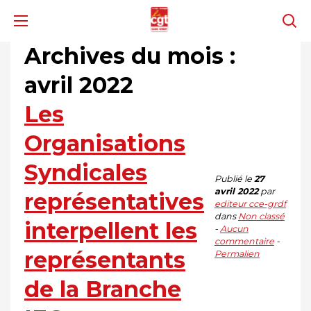
Archives du mois :
avril 2022
Les
Organisations
Syndicales
Publié le
27
avril 2022
par
représentatives
editeur cce-grdf
dans
Non classé
interpellent les
-
Aucun
commentaire
-
représentants
Permalien
de la Branche