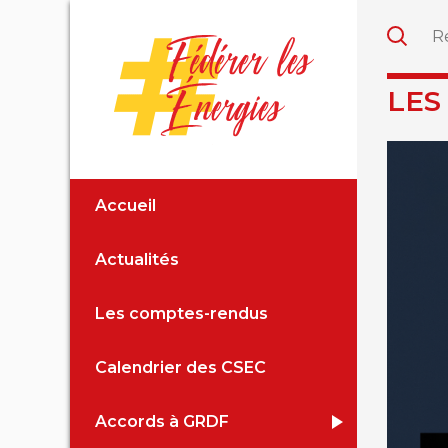
LES
Accueil
Actualités
Les comptes-rendus
Calendrier des CSEC
Accords à GRDF
Accord