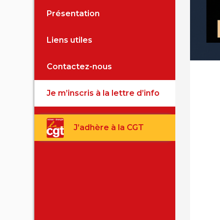
Présentation
Fiches 
Liens utiles
Archive
Contactez-nous
Je m’inscris à la lettre d’info
J’adhère à la CGT