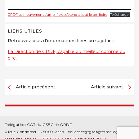
GRDF Le mouvement s’amplifie et s’étend à tout le territoire
Télécharger
LIENS UTILES
Retrouvez plus d'informations liées au sujet ici :
La Direction de GRDF, capable du meilleur comme du
pire.
Article précédent
Article suivant
Délégation CGT du CSEC de GRDF
6 Rue Condorcet - 75009 Paris -
collectifcgtgrdf@fnme-cgt.fr
Mentions légales
- CGT CSEC GRDF Copyright 2020